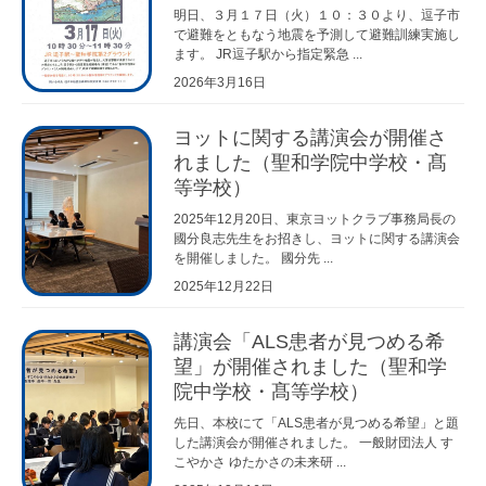
明日、３月１７日（火）１０：３０より、逗子市
で避難をともなう地震を予測して避難訓練実施し
ます。 JR逗子駅から指定緊急 ...
2026年3月16日
ヨットに関する講演会が開催さ
れました（聖和学院中学校・髙
等学校）
2025年12月20日、東京ヨットクラブ事務局長の
國分良志先生をお招きし、ヨットに関する講演会
を開催しました。 國分先 ...
2025年12月22日
講演会「ALS患者が見つめる希
望」が開催されました（聖和学
院中学校・髙等学校）
先日、本校にて「ALS患者が見つめる希望」と題
した講演会が開催されました。 一般財団法人 す
こやかさ ゆたかさの未来研 ...