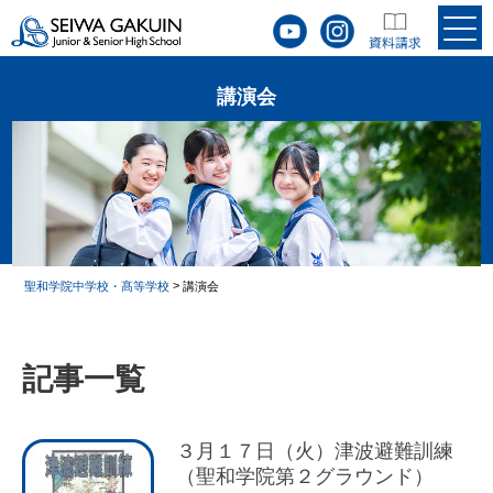
講演会
>
聖和学院中学校・髙等学校
講演会
記事一覧
３月１７日（火）津波避難訓練
（聖和学院第２グラウンド）