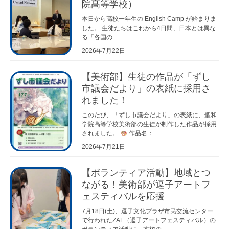
院髙等学校）
本日から高校一年生の English Camp が始まりま
した。 生徒たちはこれから4日間、日本とは異な
る「各国の ...
2026年7月22日
【美術部】生徒の作品が「ずし
市議会だより」の表紙に採用さ
れました！
このたび、「ずし市議会だより」の表紙に、聖和
学院高等学校美術部の生徒が制作した作品が採用
されました。
作品名： ...
2026年7月21日
【ボランティア活動】地域とつ
ながる！美術部が逗子アートフ
ェスティバルを応援
7月18日(土)、逗子文化プラザ市民交流センター
で行われたZAF（逗子アートフェスティバル）の