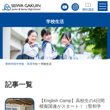
学校生活
>
聖和学院中学校・髙等学校
学校生活
記事一覧
【English Camp】高校生の4日間
模擬国連がスタート！（聖和学