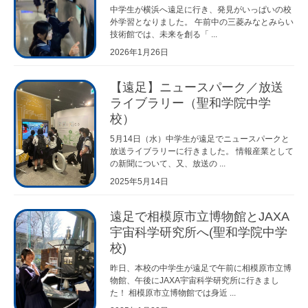
中学生が横浜へ遠足に行き、発見がいっぱいの校
外学習となりました。 午前中の三菱みなとみらい
技術館では、未来を創る「 ...
2026年1月26日
【遠足】ニュースパーク／放送
ライブラリー（聖和学院中学
校）
5月14日（水）中学生が遠足でニュースパークと
放送ライブラリーに行きました。 情報産業として
の新聞について、又、放送の ...
2025年5月14日
遠足で相模原市立博物館とJAXA
宇宙科学研究所へ(聖和学院中学
校)
昨日、本校の中学生が遠足で午前に相模原市立博
物館、午後にJAXA宇宙科学研究所に行きまし
た！ 相模原市立博物館では身近 ...