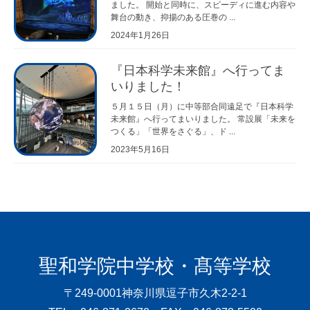
ました。 開始と同時に、スピーディに進む内容や
舞台の動き、抑揚のある圧巻の ...
2024年1月26日
『日本科学未来館』へ行ってま
いりました！
５月１５日（月）に中等部合同遠足で『日本科学
未来館』へ行ってまいりました。 常設展「未来を
つくる」「世界をさぐる」、ド ...
2023年5月16日
聖和学院中学校・髙等学校
〒249-0001
神奈川県逗子市久木2-2-1