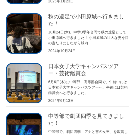
2025年1月23日
秋の遠足で小田原城へ行きまし
た！
10月24日(木)、中学3学年合同で秋の遠足として
小田原城へ行きました！ 小田原城の壮大な姿を目
の当たりにしながら城内 ...
2024年10月24日
日本女子大学キャンパスツア
ー・芸術鑑賞会
6月6日(木)に中等部・高等部合同で、午前中には
日本女子大学キャンパスツアーへ、午後には芸術
鑑賞会へと行きました。 ...
2024年6月13日
中等部で劇団四季を見てきまし
た！
中等部で、劇団四季「アナと雪の女王」を鑑賞し