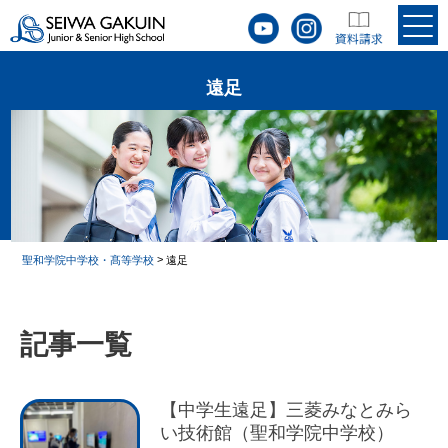
遠足
>
聖和学院中学校・髙等学校
遠足
記事一覧
【中学生遠足】三菱みなとみら
い技術館（聖和学院中学校）