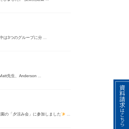
中は3つのグループに分 ...
生、Anderson ...
稚園の「夕涼み会」に参加しました
...