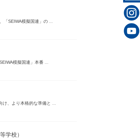
SEIWA模擬国連」の ...
IWA模擬国連」本番 ...
向け、より本格的な準備と ...
髙等学校）