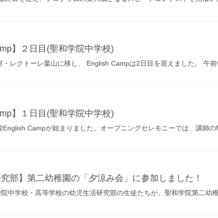
 Camp】２日目(聖和学院中学校)
レクトーレ葉山に移し、 English Campは2日目を迎えました。 午前
 Camp】１日目(聖和学院中学校)
nglish Campが始まりました。オープニングセレモニーでは、講師のMatt先
研究部】第二幼稚園の「夕涼み会」に参加しました！
和学院中学校・高等学校の幼児生活研究部の生徒たちが、聖和学院第二幼