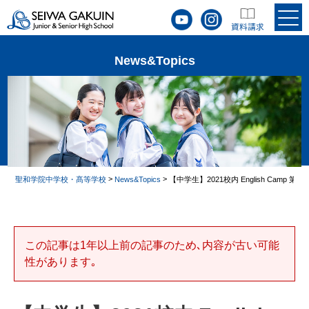
News&Topics
>
>
聖和学院中学校・髙等学校
News&Topics
【中学生】2021校内 English Camp 第2
この記事は1年以上前の記事のため､内容が古い可能
性があります｡