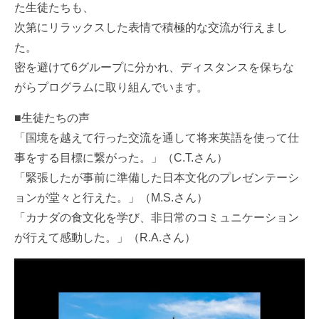
た生徒たちも、
次第にリラックスした表情で積極的な交流が行えまし
た。
密を避けて6グループに分かれ、ディスタンスを保ちな
がらプログラムに取り組んでいます。
■生徒たちの声
「国境を越えて行った交流を通して将来英語を使って仕
事をする目標に繋がった。」（C.T.さん）
「緊張したが事前に準備した日本文化のプレゼンテーシ
ョンが堂々と行えた。」（M.S.さん）
「カナダの食文化を学び、非日常のコミュニケーション
が行えて感動した。」（R.A.さん）