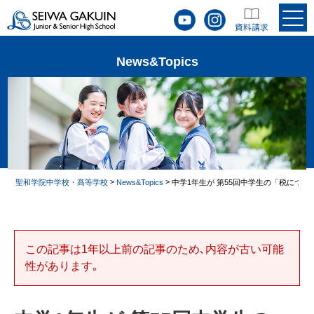
News&Topics
>
>
聖和学院中学校・髙等学校
News&Topics
中学1年生が 第55回中学生の「税につ
この記事は1年以上前の記事のため､内容が古い可能
性があります｡