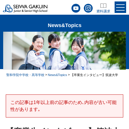
News&Topics
>
>
聖和学院中学校・髙等学校
News&Topics
【卒業生インタビュー】筑波大学
この記事は1年以上前の記事のため､内容が古い可能
性があります｡