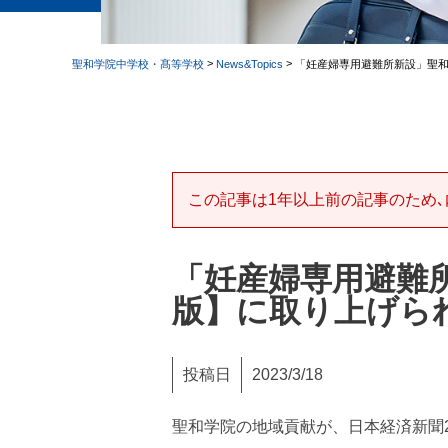
>
>
聖和学院中学校・髙等学校
News&Topics
「妊産婦専用避難所新設」聖
この記事は1年以上前の記事のため､
「妊産婦専用避難
版】に取り上げら
投稿日
2023/3/18
聖和学院の地域貢献が、日本経済新聞2