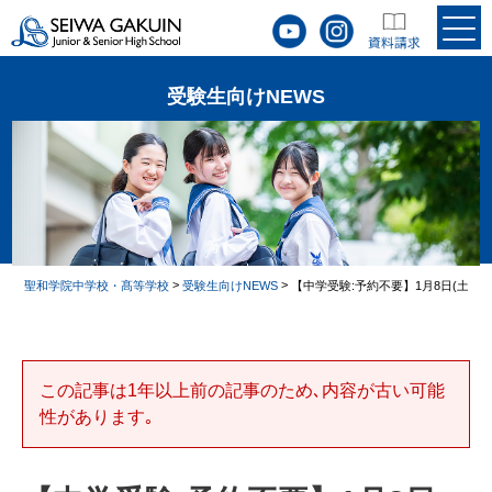
受験生向けNEWS
>
>
聖和学院中学校・髙等学校
受験生向けNEWS
【中学受験:予約不要】1月8日(土)
この記事は1年以上前の記事のため､内容が古い可能
性があります｡