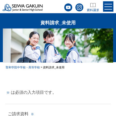
資料請求_未使用
>
聖和学院中学校・髙等学校
資料請求_未使用
は必須の入力項目です。
※
ご請求資料
※