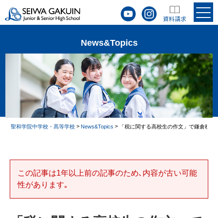
News&Topics
>
>
聖和学院中学校・髙等学校
News&Topics
「税に関する高校生の作文」で鎌倉税務
この記事は1年以上前の記事のため､内容が古い可能
性があります｡