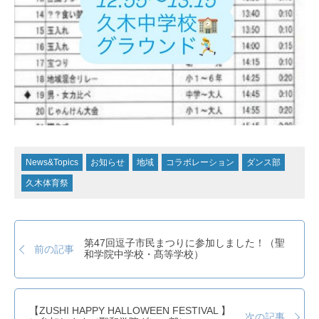
News&Topics
お知らせ
地域
コラボレーション
ダンス部
久木体育祭
第47回逗子市民まつりに参加しました！（聖
前の記事
和学院中学校・髙等学校）
【ZUSHI HAPPY HALLOWEEN FESTIVAL 】
次の記事