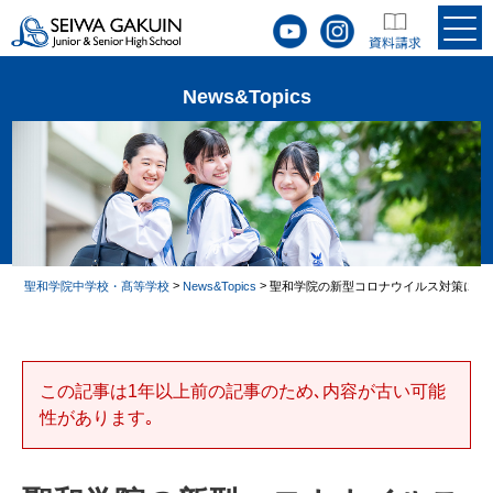
News&Topics
>
>
聖和学院中学校・髙等学校
News&Topics
聖和学院の新型コロナウイルス対策につ
この記事は1年以上前の記事のため､内容が古い可能
性があります｡