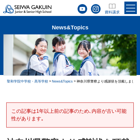
News&Topics
>
>
聖和学院中学校・髙等学校
News&Topics
神奈川県警察より感謝状を頂戴しました
この記事は1年以上前の記事のため､内容が古い可能
性があります｡