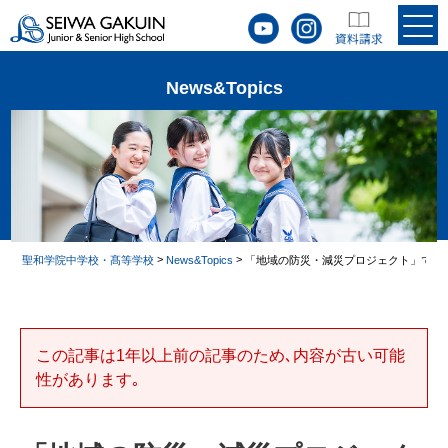
News&Topics
>
>
聖和学院中学校・髙等学校
News&Topics
「地域の防災・減災プロジェクト」で、
この記事は1年以上前の記事のため､内容が古い可能
性があります｡