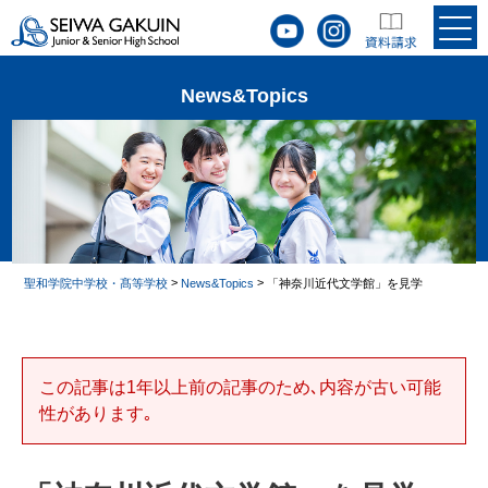
News&Topics
>
>
聖和学院中学校・髙等学校
News&Topics
「神奈川近代文学館」を見学
この記事は1年以上前の記事のため､内容が古い可能
性があります｡