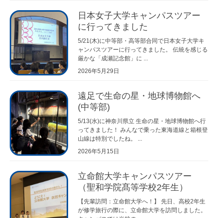
日本女子大学キャンパスツアー
に行ってきました
5/21(木)に中等部・高等部合同で日本女子大学キ
ャンパスツアーに行ってきました。 伝統を感じる
厳かな「成瀬記念館」に ...
2026年5月29日
遠足で生命の星・地球博物館へ
(中等部)
5/13(水)に神奈川県立 生命の星・地球博物館へ行
ってきました！ みんなで乗った東海道線と箱根登
山線は特別でしたね。 ...
2026年5月15日
立命館大学キャンパスツアー
（聖和学院髙等学校2年生）
【先輩訪問：立命館大学へ！】 先日、高校2年生
が修学旅行の際に、立命館大学を訪問しました。