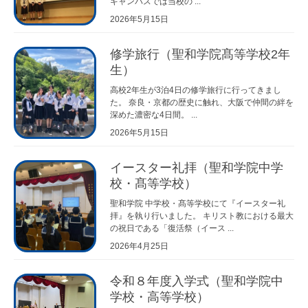
キャンパスでは当校の ...
2026年5月15日
修学旅行（聖和学院髙等学校2年
生）
高校2年生が3泊4日の修学旅行に行ってきまし
た。 奈良・京都の歴史に触れ、大阪で仲間の絆を
深めた濃密な4日間。 ...
2026年5月15日
イースター礼拝（聖和学院中学
校・髙等学校）
聖和学院 中学校・髙等学校にて『イースター礼
拝』を執り行いました。 キリスト教における最大
の祝日である「復活祭（イース ...
2026年4月25日
令和８年度入学式（聖和学院中
学校・高等学校）