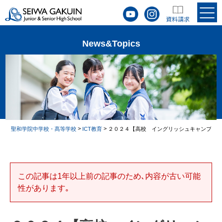
News&Topics
>
>
聖和学院中学校・髙等学校
ICT教育
２０２４【高校 イングリッシュキャンプ】3
この記事は1年以上前の記事のため､内容が古い可能
性があります｡