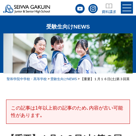
受験生向けNEWS
>
>
聖和学院中学校・髙等学校
受験生向けNEWS
【重要】１月１６日(土)第３回英語
この記事は1年以上前の記事のため､内容が古い可能
性があります｡