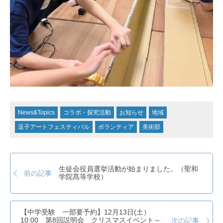
News&Topics
コラボ・探究活動
お知らせ
地域
逗子アートフェスティバル
ボランティア
美術部
生徒会役員選挙活動が始まりました。（聖和
前の記事
学院髙等学校）
【中学受験 一部要予約】12月13日(土）
10:00 第8回説明会 クリスマスイベント～
次の記事