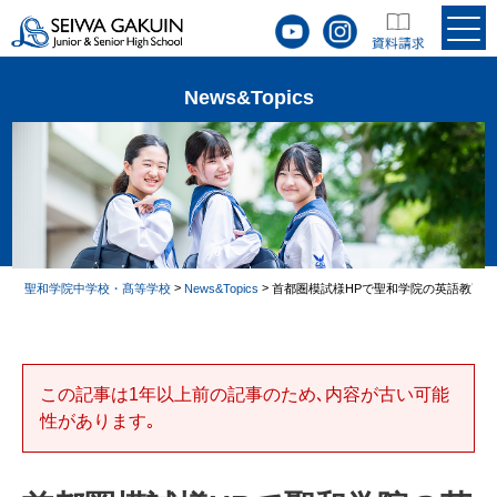
News&Topics
>
>
聖和学院中学校・髙等学校
News&Topics
首都圏模試様HPで聖和学院の英語教育
この記事は1年以上前の記事のため､内容が古い可能
性があります｡