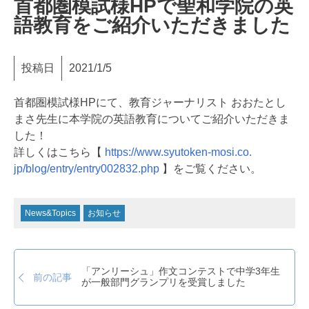
首都圏模試様HPで聖和学院の英
語教育をご紹介いただきました
投稿日
2021/1/5
首都圏模試様HPにて、教育ジャーナリスト おおたとし
まさ先生に本学院の英語教育についてご紹介いただきま
した！
詳しくはこちら【
https://www.syutoken-mosi.co.
jp/blog/entry/entry002832.php
】をご覧ください。
News&Topics
お知らせ
「アンリーシュ」作文コンテストで中学3年生
前の記事
が一般部門グランプリを受賞しました