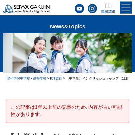
News&Topics
>
>
聖和学院中学校・髙等学校
ICT教育
【中学生】イングリッシュキャンプ（1日目）
この記事は1年以上前の記事のため､内容が古い可能
性があります｡