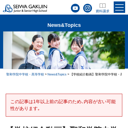
News&Topics
>
>
聖和学院中学校・髙等学校
News&Topics
【学校紹介動画】聖和学院中学校・髙等学
この記事は1年以上前の記事のため､内容が古い可能
性があります｡