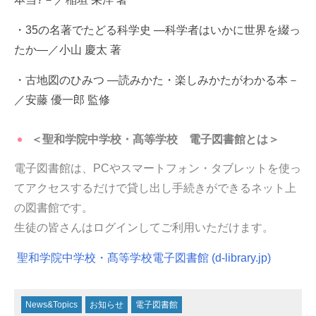
・35の名著でたどる科学史 ―科学者はいかに世界を綴っ
たか―／小山 慶太 著
・古地図のひみつ ―読みかた・楽しみかたがわかる本－
／安藤 優一郎 監修
＜聖和学院中学校・髙等学校 電子図書館とは＞
電子図書館は、PCやスマートフォン・タブレットを使っ
てアクセスするだけで貸し出し手続きができるネット上
の図書館です。
生徒の皆さんはログインしてご利用いただけます。
聖和学院中学校・髙等学校電子図書館 (d-library.jp)
News&Topics
お知らせ
電子図書館