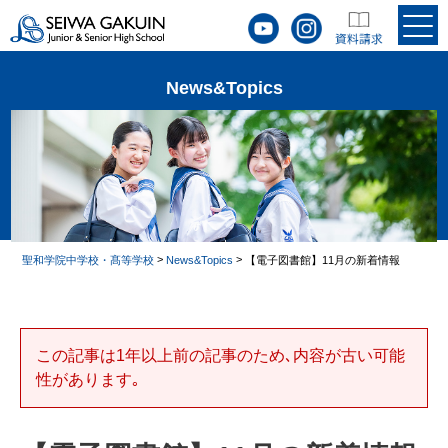
News&Topics
>
>
聖和学院中学校・髙等学校
News&Topics
【電子図書館】11月の新着情報
この記事は1年以上前の記事のため､内容が古い可能
性があります｡