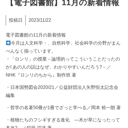
【電子図書館】11月の新着情報
投稿日
2023/11/22
電子図書館の11月の新着情報
今月は人文科学・、自然科学、社会科学の分野がまん
べんなく揃っています。
・「ロンリ」の授業－論理的ってこういうことだったの
か! あの人の話はなぜ、わかりやすいんだろう?－／
NHK『ロンリのちから』制作班 著
・日本国勢図会2020/21／公益財団法人矢野恒太記念会
編集
・哲学の名著50冊が1冊でざっと学べる／岡本 裕一朗 著
・植物たちのフシギすぎる進化 ―木が草になったって
本当?－／稲垣 栄洋 著