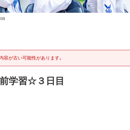
日目
内容が古い可能性があります｡
事前学習☆３日目