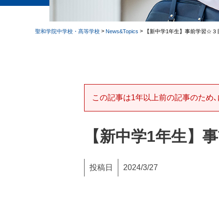
>
>
聖和学院中学校・髙等学校
News&Topics
【新中学1年生】事前学習☆３
この記事は1年以上前の記事のため､
【新中学1年生】
投稿日
2024/3/27