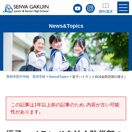
News&Topics
>
>
聖和学院中学校・髙等学校
News&Topics
逗子ハイランド自治会防災部の皆さまと
この記事は1年以上前の記事のため､内容が古い可能
性があります｡