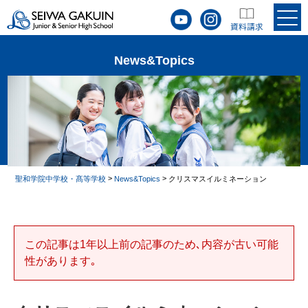
News&Topics
>
>
聖和学院中学校・髙等学校
News&Topics
クリスマスイルミネーション
この記事は1年以上前の記事のため､内容が古い可能
性があります｡