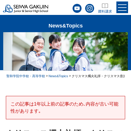
News&Topics
>
>
聖和学院中学校・髙等学校
News&Topics
クリスマス燭火礼拝・クリスマス音楽会
この記事は1年以上前の記事のため､内容が古い可能
性があります｡